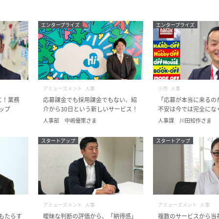
エンタープライズ
エンタープライズ
アミューズメント
人事
小売
人事
に！業務
応募課金でも採用課金でもない、紹
「応募が本当に来るの
ップ
介から30日という新しいサービス！
不安は今では完全にな
人事部 中嶋優策さま
人事課 川田知作さま
スタートアップ
スタートアップ
アミューズメント
人事
アミューズメント
人事
もたらす
曖昧な判断の評価から、「納得感」
複数のサービスから当