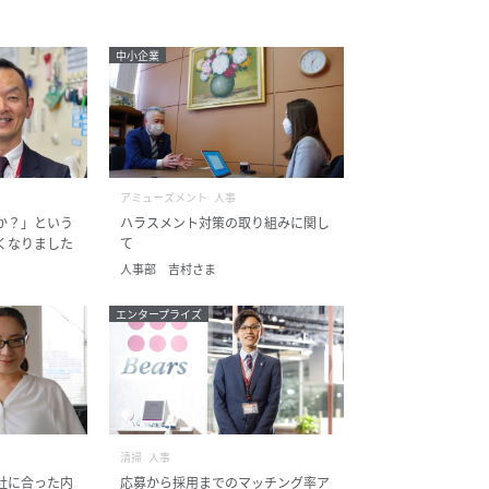
中小企業
アミューズメント
人事
か？」という
ハラスメント対策の取り組みに関し
くなりました
て
人事部 吉村さま
エンタープライズ
清掃
人事
社に合った内
応募から採用までのマッチング率ア