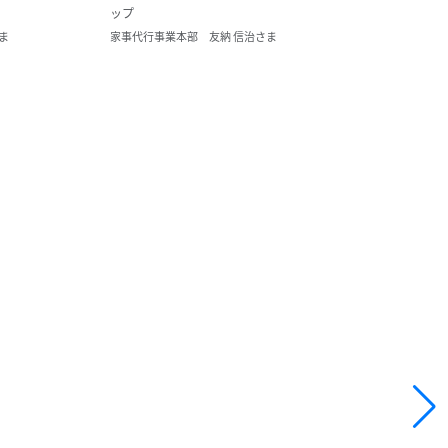
ップ
ま
家事代行事業本部 友納 信治さま