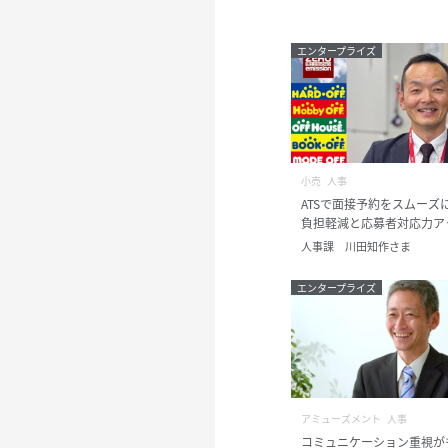
エンタープライズ
小売
人事
ATSで面接予約をスムーズ
負担軽減と応募者対応力ア
人事課 川田知作さま
エンタープライズ
アミューズメント
人事
コミュニケーション重視が