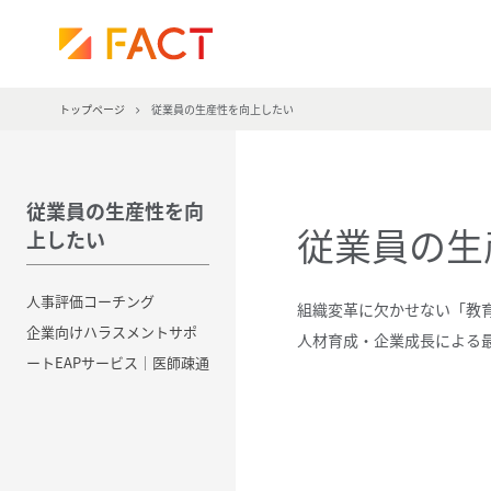
株
式
会
社
トップページ
従業員の生産性を向上したい
フ
ァ
ク
ト
従業員の生産性を向
従業員の生
上したい
人事評価コーチング
組織変革に欠かせない「教
企業向けハラスメントサポ
人材育成・企業成長による
ートEAPサービス｜医師疎通