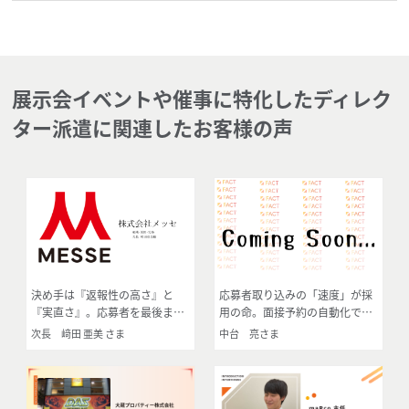
展示会イベントや催事に特化したディレク
ター派遣に関連したお客様の声
決め手は『返報性の高さ』と
応募者取り込みの「速度」が採
『実直さ』。応募者を最後まで
用の命。面接予約の自動化で工
送り届ける1対1の丁寧なフォロ
数削減と採用率向上を実現
次長 﨑田 亜美 さま
中台 亮さま
ー