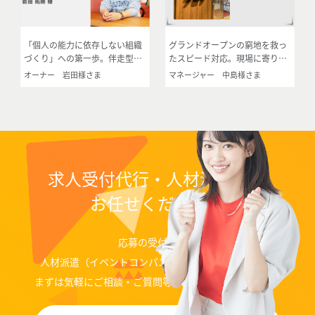
「個人の能力に依存しない組織
グランドオープンの窮地を救っ
づくり」への第一歩。伴走型サ
たスピード対応。現場に寄り添
ポートで描く会社の未来
うパートナーとしての信頼
オーナー 岩田様さま
マネージャー 中島様さま
求人受付代行・人材派遣なら
お任せください！
応募の受付代行、
人材派遣（イベントコンパニオン、ディレクター）等
まずは気軽にご相談・ご質問等お問い合わせください。