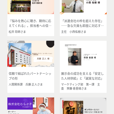
『悩みを熱心に聴き、期待に応
「派遣会社の枠を超えた存在」
えてくれる』。担当者への信頼
――急な欠員も即座に対応す
が3年続くパートナーシップの
る、店舗運営の不可欠なパート
松井 将師さま
主任 小西佑樹さま
証
ナー
信頼で結ばれたパートナーシッ
展示会の成功を支える「安定し
プの形
た人材供給」と「誠実な対応」
人間関係課 兵藤 正人さま
マーケティング部 第一課 主
査 齊藤 香里様さま