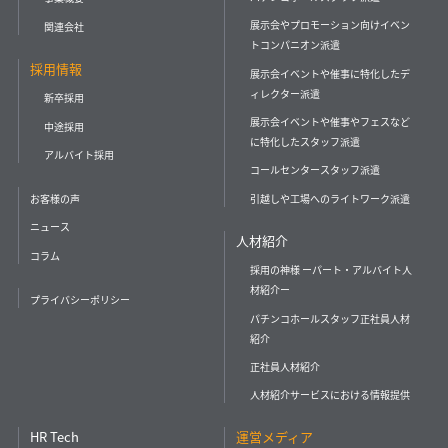
展示会やプロモーション向けイベン
関連会社
トコンパニオン派遣
採用情報
展示会イベントや催事に特化したデ
ィレクター派遣
新卒採用
展示会イベントや催事やフェスなど
中途採用
に特化したスタッフ派遣
アルバイト採用
コールセンタースタッフ派遣
引越しや工場へのライトワーク派遣
お客様の声
ニュース
人材紹介
コラム
採用の神様 ーパート・アルバイト人
材紹介ー
プライバシーポリシー
パチンコホールスタッフ正社員人材
紹介
正社員人材紹介
人材紹介サービスにおける情報提供
HR Tech
運営メディア