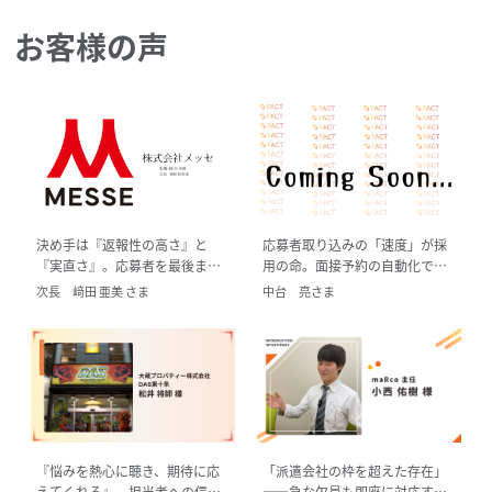
お客様の声
決め手は『返報性の高さ』と
応募者取り込みの「速度」が採
『実直さ』。応募者を最後まで
用の命。面接予約の自動化で工
送り届ける1対1の丁寧なフォロ
数削減と採用率向上を実現
次長 﨑田 亜美 さま
中台 亮さま
ー
『悩みを熱心に聴き、期待に応
「派遣会社の枠を超えた存在」
えてくれる』。担当者への信頼
――急な欠員も即座に対応す