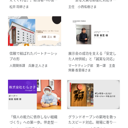
が3年続くパートナーシップの証
る、店舗運営の不可欠なパート
松井 将師さま
主任 小西佑樹さま
ナー
信頼で結ばれたパートナーシッ
展示会の成功を支える「安定し
プの形
た人材供給」と「誠実な対応」
人間関係課 兵藤 正人さま
マーケティング部 第一課 主査
齊藤 香里様さま
「個人の能力に依存しない組織
グランドオープンの窮地を救っ
づくり」への第一歩。伴走型サ
たスピード対応。現場に寄り添
ポートで描く会社の未来
うパートナーとしての信頼