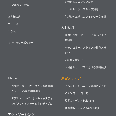
に特化したスタッフ派遣
アルバイト採用
コールセンタースタッフ派遣
引越しや工場へのライトワーク派遣
お客様の声
ニュース
人材紹介
コラム
採用の神様 ーパート・アルバイト人
材紹介ー
プライバシーポリシー
パチンコホールスタッフ正社員人材
紹介
正社員人材紹介
人材紹介サービスにおける情報提供
HR Tech
運営メディア
月額９８００円から使える採用管理
イベントコンパニオン派遣メディア
システム-採用の神様ATS
パチンコヒーローズ
モデル・コンパニオンのキャスティ
奨学金メディア bekkaku
ングプラットフォーム｜レディプロ
仕事情報メディア Work jump
アウトソーシング