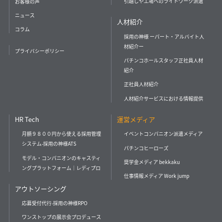
引越しや工場へのライトワーク派遣
お客様の声
ニュース
人材紹介
コラム
採用の神様 ーパート・アルバイト人
材紹介ー
プライバシーポリシー
パチンコホールスタッフ正社員人材
紹介
正社員人材紹介
人材紹介サービスにおける情報提供
HR Tech
運営メディア
月額９８００円から使える採用管理
イベントコンパニオン派遣メディア
システム-採用の神様ATS
パチンコヒーローズ
モデル・コンパニオンのキャスティ
奨学金メディア bekkaku
ングプラットフォーム｜レディプロ
仕事情報メディア Work jump
アウトソーシング
応募受付代行-採用の神様RPO
ワンストップの展示会プロデュース