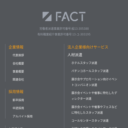
労働者派遣事業許可番号 般13-305388
有料職業紹介事業許可番号 13-ユ-303195
企業情報
法人企業様向けサービス
人材派遣
代表挨拶
ホテルスタッフ派遣
会社概要
パチンコホールスタッフ派遣
事業概要
展示会やプロモーション向けイベン
関連会社
トコンパニオン派遣
採用情報
展示会イベントや催事に特化したデ
ィレクター派遣
新卒採用
展示会イベントや催事やフェスなど
中途採用
に特化したスタッフ派遣
アルバイト採用
コールセンタースタッフ派遣