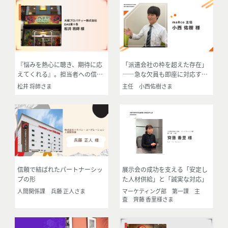
『悩みを熱心に聴き、期待に応
「派遣会社の枠を超えた存在」
えてくれる』。担当者への信頼
――急な欠員も即座に対応す
が3年続くパートナーシップの
る、店舗運営の不可欠なパート
松井 将師さま
主任 小西佑樹さま
証
ナー
信頼で結ばれたパートナーシッ
展示会の成功を支える「安定し
プの形
た人材供給」と「誠実な対応」
人間関係課 兵藤 正人さま
マーケティング部 第一課 主
査 齊藤 香里様さま