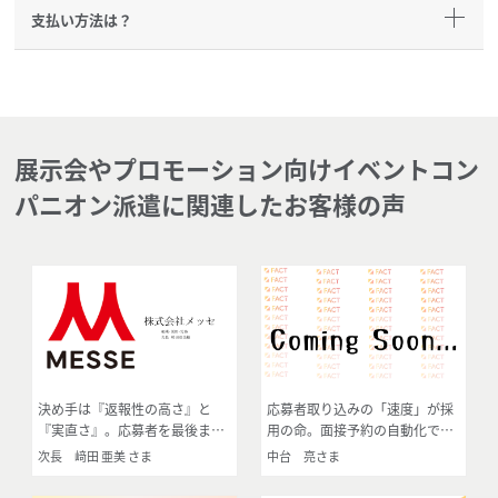
支払い方法は？
展示会やプロモーション向けイベントコン
パニオン派遣に関連したお客様の声
決め手は『返報性の高さ』と
応募者取り込みの「速度」が採
『実直さ』。応募者を最後まで
用の命。面接予約の自動化で工
送り届ける1対1の丁寧なフォロ
数削減と採用率向上を実現
次長 﨑田 亜美 さま
中台 亮さま
ー