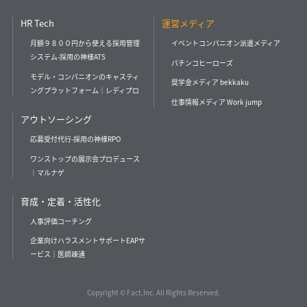
HR Tech
運営メディア
月額９８００円から使える採用管理
イベントコンパニオン派遣メディア
システム-採用の神様ATS
パチンコヒーローズ
モデル・コンパニオンのキャスティ
奨学金メディア bekkaku
ングプラットフォーム｜レディプロ
仕事情報メディア Work jump
アウトソーシング
応募受付代行-採用の神様RPO
ワンストップの展示会プロデュース
｜マルナゲ
育成・定着・活性化
人事評価コーチング
企業向けハラスメントサポートEAPサ
ービス｜医師疎通
Copyright © Fact,Inc. All Rights Reserved.