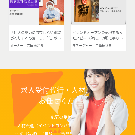
「個人の能力に依存しない組織
グランドオープンの窮地を救っ
づくり」への第一歩。伴走型サ
たスピード対応。現場に寄り添
ポートで描く会社の未来
うパートナーとしての信頼
オーナー 岩田様さま
マネージャー 中島様さま
求人受付代行・人材派遣なら
お任せください！
応募の受付代行、
人材派遣（イベントコンパニオン、ディレクター）等
まずは気軽にご相談・ご質問等お問い合わせください。