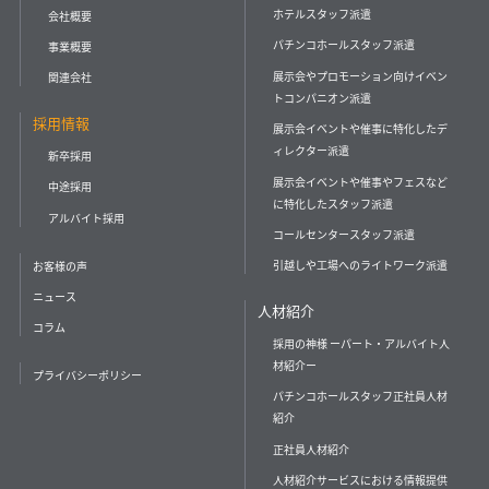
ホテルスタッフ派遣
会社概要
パチンコホールスタッフ派遣
事業概要
展示会やプロモーション向けイベン
関連会社
トコンパニオン派遣
採用情報
展示会イベントや催事に特化したデ
ィレクター派遣
新卒採用
展示会イベントや催事やフェスなど
中途採用
に特化したスタッフ派遣
アルバイト採用
コールセンタースタッフ派遣
引越しや工場へのライトワーク派遣
お客様の声
ニュース
人材紹介
コラム
採用の神様 ーパート・アルバイト人
材紹介ー
プライバシーポリシー
パチンコホールスタッフ正社員人材
紹介
正社員人材紹介
人材紹介サービスにおける情報提供