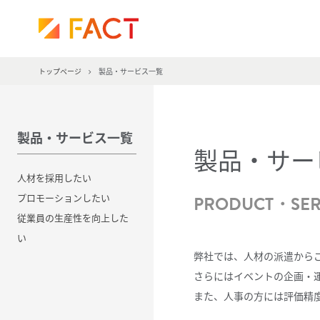
株
式
会
社
トップページ
製品・サービス一覧
フ
ァ
ク
ト
製品・サービス一覧
製品・サー
人材を採用したい
プロモーションしたい
PRODUCT・SER
従業員の生産性を向上した
い
弊社では、人材の派遣から
さらにはイベントの企画・
また、人事の方には評価精