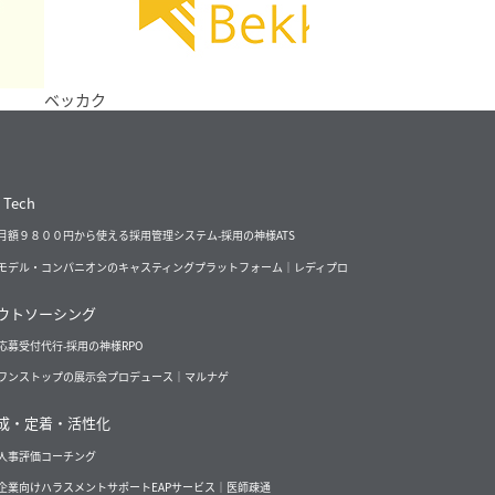
ク
 Tech
月額９８００円から使える採用管理システム-採用の神様ATS
モデル・コンパニオンのキャスティングプラットフォーム｜レディプロ
ウトソーシング
応募受付代行-採用の神様RPO
ワンストップの展示会プロデュース｜マルナゲ
成・定着・活性化
人事評価コーチング
企業向けハラスメントサポートEAPサービス｜医師疎通