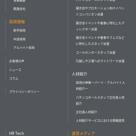
事業概要
展示会やプロモーション向けイベン
関連会社
トコンパニオン派遣
採用情報
展示会イベントや催事に特化したデ
ィレクター派遣
新卒採用
展示会イベントや催事やフェスなど
中途採用
に特化したスタッフ派遣
アルバイト採用
コールセンタースタッフ派遣
引越しや工場へのライトワーク派遣
お客様の声
ニュース
人材紹介
コラム
採用の神様 ーパート・アルバイト人
材紹介ー
プライバシーポリシー
パチンコホールスタッフ正社員人材
紹介
正社員人材紹介
人材紹介サービスにおける情報提供
HR Tech
運営メディア