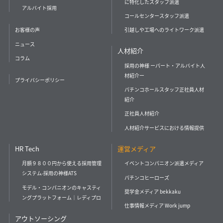
に特化したスタッフ派遣
アルバイト採用
コールセンタースタッフ派遣
引越しや工場へのライトワーク派遣
お客様の声
ニュース
人材紹介
コラム
採用の神様 ーパート・アルバイト人
材紹介ー
プライバシーポリシー
パチンコホールスタッフ正社員人材
紹介
正社員人材紹介
人材紹介サービスにおける情報提供
HR Tech
運営メディア
月額９８００円から使える採用管理
イベントコンパニオン派遣メディア
システム-採用の神様ATS
パチンコヒーローズ
モデル・コンパニオンのキャスティ
奨学金メディア bekkaku
ングプラットフォーム｜レディプロ
仕事情報メディア Work jump
アウトソーシング