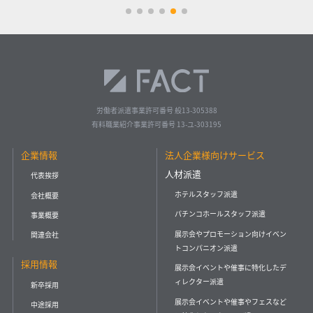
労働者派遣事業許可番号 般13-305388
有料職業紹介事業許可番号 13-ユ-303195
企業情報
法人企業様向けサービス
人材派遣
代表挨拶
ホテルスタッフ派遣
会社概要
パチンコホールスタッフ派遣
事業概要
展示会やプロモーション向けイベン
関連会社
トコンパニオン派遣
採用情報
展示会イベントや催事に特化したデ
ィレクター派遣
新卒採用
展示会イベントや催事やフェスなど
中途採用