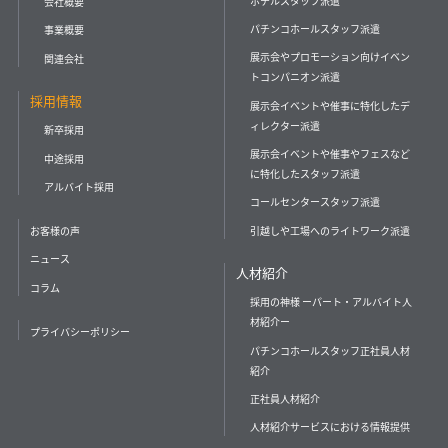
ホテルスタッフ派遣
会社概要
パチンコホールスタッフ派遣
事業概要
展示会やプロモーション向けイベン
関連会社
トコンパニオン派遣
採用情報
展示会イベントや催事に特化したデ
ィレクター派遣
新卒採用
展示会イベントや催事やフェスなど
中途採用
に特化したスタッフ派遣
アルバイト採用
コールセンタースタッフ派遣
引越しや工場へのライトワーク派遣
お客様の声
ニュース
人材紹介
コラム
採用の神様 ーパート・アルバイト人
材紹介ー
プライバシーポリシー
パチンコホールスタッフ正社員人材
紹介
正社員人材紹介
人材紹介サービスにおける情報提供