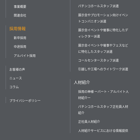
パチンコホールスタッフ派遣
事業概要
展示会やプロモーション向けイベン
関連会社
トコンパニオン派遣
採用情報
展示会イベントや催事に特化したデ
ィレクター派遣
新卒採用
展示会イベントや催事やフェスなど
中途採用
に特化したスタッフ派遣
アルバイト採用
コールセンタースタッフ派遣
引越しや工場へのライトワーク派遣
お客様の声
ニュース
人材紹介
コラム
採用の神様 ーパート・アルバイト人
材紹介ー
プライバシーポリシー
パチンコホールスタッフ正社員人材
紹介
正社員人材紹介
人材紹介サービスにおける情報提供