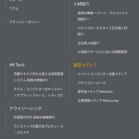
人材紹介
コラム
採用の神様 ーパート・アルバイト人
材紹介ー
プライバシーポリシー
パチンコホールスタッフ正社員人材
紹介
正社員人材紹介
人材紹介サービスにおける情報提供
HR Tech
運営メディア
月額９８００円から使える採用管理
イベントコンパニオン派遣メディア
システム-採用の神様ATS
パチンコヒーローズ
モデル・コンパニオンのキャスティ
奨学金メディア bekkaku
ングプラットフォーム｜レディプロ
仕事情報メディア Work jump
アウトソーシング
応募受付代行-採用の神様RPO
ワンストップの展示会プロデュース
｜マルナゲ