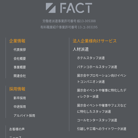
労働者派遣事業許可番号 般13-305388
有料職業紹介事業許可番号 13-ユ-303195
企業情報
法人企業様向けサービス
人材派遣
代表挨拶
ホテルスタッフ派遣
会社概要
パチンコホールスタッフ派遣
事業概要
展示会やプロモーション向けイベン
関連会社
トコンパニオン派遣
採用情報
展示会イベントや催事に特化したデ
ィレクター派遣
新卒採用
展示会イベントや催事やフェスなど
中途採用
に特化したスタッフ派遣
アルバイト採用
コールセンタースタッフ派遣
引越しや工場へのライトワーク派遣
お客様の声
ニュース