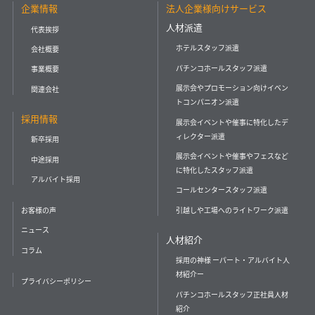
企業情報
法人企業様向けサービス
人材派遣
代表挨拶
ホテルスタッフ派遣
会社概要
パチンコホールスタッフ派遣
事業概要
展示会やプロモーション向けイベン
関連会社
トコンパニオン派遣
採用情報
展示会イベントや催事に特化したデ
ィレクター派遣
新卒採用
展示会イベントや催事やフェスなど
中途採用
に特化したスタッフ派遣
アルバイト採用
コールセンタースタッフ派遣
引越しや工場へのライトワーク派遣
お客様の声
ニュース
人材紹介
コラム
採用の神様 ーパート・アルバイト人
材紹介ー
プライバシーポリシー
パチンコホールスタッフ正社員人材
紹介