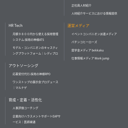
正社員人材紹介
人材紹介サービスにおける情報提供
HR Tech
運営メディア
月額９８００円から使える採用管理
イベントコンパニオン派遣メディア
システム-採用の神様ATS
パチンコヒーローズ
モデル・コンパニオンのキャスティ
奨学金メディア bekkaku
ングプラットフォーム｜レディプロ
仕事情報メディア Work jump
アウトソーシング
応募受付代行-採用の神様RPO
ワンストップの展示会プロデュース
｜マルナゲ
育成・定着・活性化
人事評価コーチング
企業向けハラスメントサポートEAPサ
ービス｜医師疎通