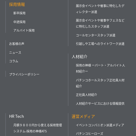
採用情報
展示会イベントや催事に特化したデ
ィレクター派遣
新卒採用
展示会イベントや催事やフェスなど
中途採用
に特化したスタッフ派遣
アルバイト採用
コールセンタースタッフ派遣
引越しや工場へのライトワーク派遣
お客様の声
ニュース
人材紹介
コラム
採用の神様 ーパート・アルバイト人
材紹介ー
プライバシーポリシー
パチンコホールスタッフ正社員人材
紹介
正社員人材紹介
人材紹介サービスにおける情報提供
HR Tech
運営メディア
月額９８００円から使える採用管理
イベントコンパニオン派遣メディア
システム-採用の神様ATS
パチンコヒーローズ