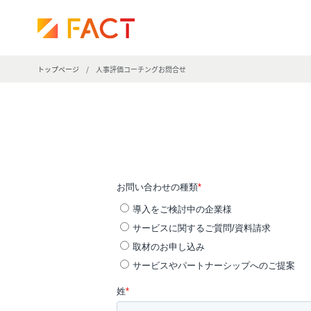
株
式
会
社
トップページ
/
人事評価コーチングお問合せ
フ
ァ
ク
ト