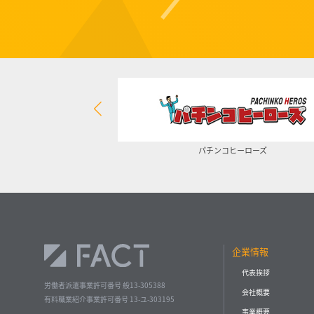
イト
パチンコヒーローズ
企業情報
代表挨拶
労働者派遣事業許可番号 般13-305388
会社概要
有料職業紹介事業許可番号 13-ユ-303195
事業概要