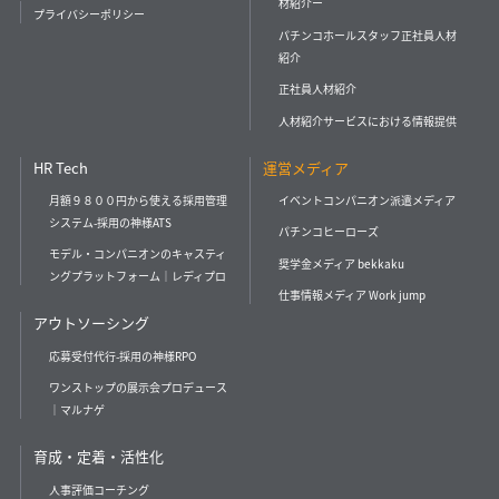
材紹介ー
プライバシーポリシー
パチンコホールスタッフ正社員人材
紹介
正社員人材紹介
人材紹介サービスにおける情報提供
HR Tech
運営メディア
月額９８００円から使える採用管理
イベントコンパニオン派遣メディア
システム-採用の神様ATS
パチンコヒーローズ
モデル・コンパニオンのキャスティ
奨学金メディア bekkaku
ングプラットフォーム｜レディプロ
仕事情報メディア Work jump
アウトソーシング
応募受付代行-採用の神様RPO
ワンストップの展示会プロデュース
｜マルナゲ
育成・定着・活性化
人事評価コーチング