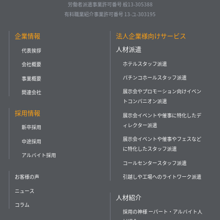
労働者派遣事業許可番号 般13-305388
有料職業紹介事業許可番号 13-ユ-303195
企業情報
法人企業様向けサービス
人材派遣
代表挨拶
ホテルスタッフ派遣
会社概要
パチンコホールスタッフ派遣
事業概要
展示会やプロモーション向けイベン
関連会社
トコンパニオン派遣
採用情報
展示会イベントや催事に特化したデ
ィレクター派遣
新卒採用
展示会イベントや催事やフェスなど
中途採用
に特化したスタッフ派遣
アルバイト採用
コールセンタースタッフ派遣
引越しや工場へのライトワーク派遣
お客様の声
ニュース
人材紹介
コラム
採用の神様 ーパート・アルバイト人