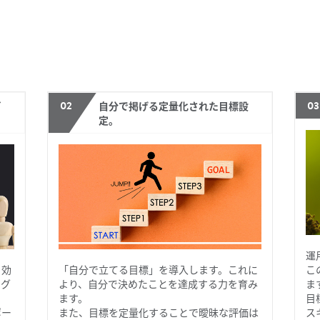
02
03
ビ
自分で掲げる定量化された目標設
定。
運
、効
「自分で立てる目標」を導入します。これに
こ
ング
より、自分で決めたことを達成する力を育み
ま
ます。
目
ポー
また、目標を定量化することで曖昧な評価は
ス