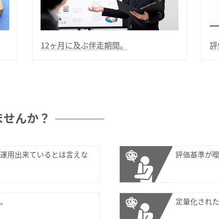
12ヶ月に及ぶ伴走期間。
評
ませんか？
運用出来ているとは言えな
評価基準が
。
定量化され