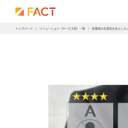
株
式
会
社
トップページ
/
ソリューション（サービス別）一覧
/
従業員の生産性を向上した
フ
ァ
ク
ト