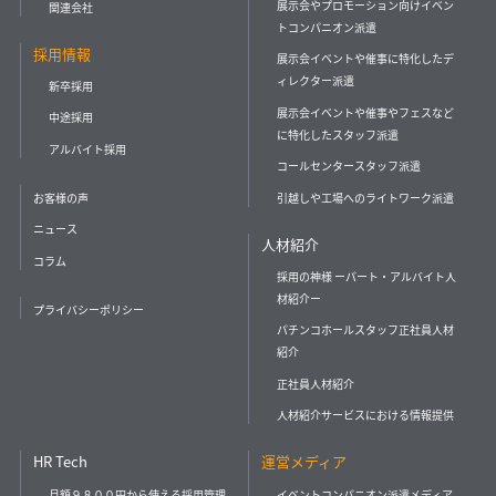
展示会やプロモーション向けイベン
関連会社
トコンパニオン派遣
採用情報
展示会イベントや催事に特化したデ
ィレクター派遣
新卒採用
展示会イベントや催事やフェスなど
中途採用
に特化したスタッフ派遣
アルバイト採用
コールセンタースタッフ派遣
引越しや工場へのライトワーク派遣
お客様の声
ニュース
人材紹介
コラム
採用の神様 ーパート・アルバイト人
材紹介ー
プライバシーポリシー
パチンコホールスタッフ正社員人材
紹介
正社員人材紹介
人材紹介サービスにおける情報提供
HR Tech
運営メディア
月額９８００円から使える採用管理
イベントコンパニオン派遣メディア