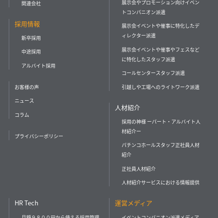
展示会やプロモーション向けイベン
関連会社
トコンパニオン派遣
採用情報
展示会イベントや催事に特化したデ
ィレクター派遣
新卒採用
展示会イベントや催事やフェスなど
中途採用
に特化したスタッフ派遣
アルバイト採用
コールセンタースタッフ派遣
引越しや工場へのライトワーク派遣
お客様の声
ニュース
人材紹介
コラム
採用の神様 ーパート・アルバイト人
材紹介ー
プライバシーポリシー
パチンコホールスタッフ正社員人材
紹介
正社員人材紹介
人材紹介サービスにおける情報提供
HR Tech
運営メディア
月額９８００円から使える採用管理
イベントコンパニオン派遣メディア