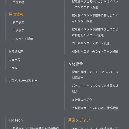
展示会やプロモーション向けイベン
関連会社
トコンパニオン派遣
採用情報
展示会イベントや催事に特化したデ
ィレクター派遣
新卒採用
展示会イベントや催事やフェスなど
中途採用
に特化したスタッフ派遣
アルバイト採用
コールセンタースタッフ派遣
引越しや工場へのライトワーク派遣
お客様の声
ニュース
人材紹介
コラム
採用の神様 ーパート・アルバイト人
材紹介ー
プライバシーポリシー
パチンコホールスタッフ正社員人材
紹介
正社員人材紹介
人材紹介サービスにおける情報提供
HR Tech
運営メディア
月額９８００円から使える採用管理
イベントコンパニオン派遣メディア