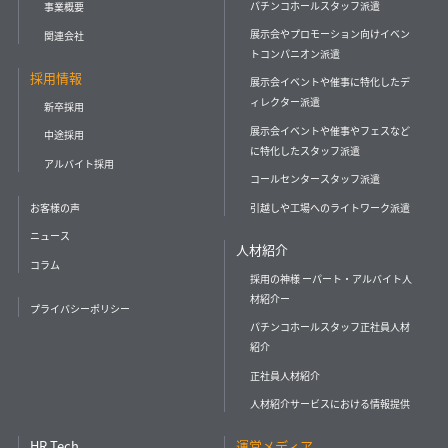
パチンコホールスタッフ派遣
事業概要
展示会やプロモーション向けイベン
関連会社
トコンパニオン派遣
採用情報
展示会イベントや催事に特化したデ
ィレクター派遣
新卒採用
展示会イベントや催事やフェスなど
中途採用
に特化したスタッフ派遣
アルバイト採用
コールセンタースタッフ派遣
引越しや工場へのライトワーク派遣
お客様の声
ニュース
人材紹介
コラム
採用の神様 ーパート・アルバイト人
材紹介ー
プライバシーポリシー
パチンコホールスタッフ正社員人材
紹介
正社員人材紹介
人材紹介サービスにおける情報提供
HR Tech
運営メディア