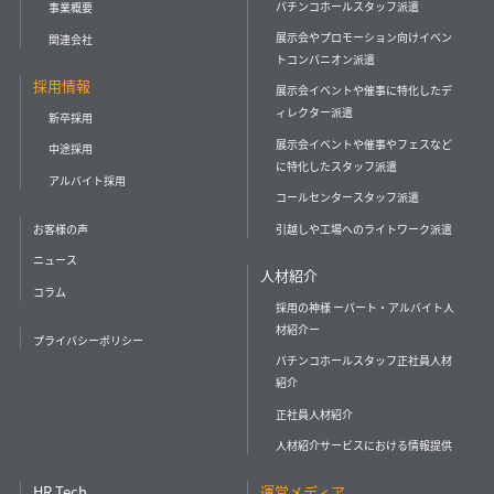
パチンコホールスタッフ派遣
事業概要
展示会やプロモーション向けイベン
関連会社
トコンパニオン派遣
採用情報
展示会イベントや催事に特化したデ
ィレクター派遣
新卒採用
展示会イベントや催事やフェスなど
中途採用
に特化したスタッフ派遣
アルバイト採用
コールセンタースタッフ派遣
引越しや工場へのライトワーク派遣
お客様の声
ニュース
人材紹介
コラム
採用の神様 ーパート・アルバイト人
材紹介ー
プライバシーポリシー
パチンコホールスタッフ正社員人材
紹介
正社員人材紹介
人材紹介サービスにおける情報提供
HR Tech
運営メディア